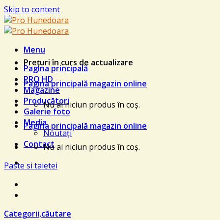
Skip to content
Menu
Prețuri în curs de actualizare
Pagina principală
PRO HD
Pagina principală magazin online
Magazine
Producători
Nu ai niciun produs în coș.
Galerie foto
Media
Pagina principală magazin online
Noutați
Contact
Nu ai niciun produs în coș.
Paste si taietei
Categorii,căutare