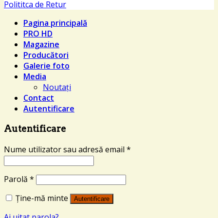
Polititca de Retur
Pagina principală
PRO HD
Magazine
Producători
Galerie foto
Media
Noutați
Contact
Autentificare
Autentificare
Nume utilizator sau adresă email
*
Parolă
*
Ține-mă minte
Autentificare
Ai uitat parola?