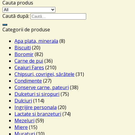
Cauta produs
Caută după:
Categorii de produse
Apa plata, minerala
(8)
Biscuiti
(20)
Boromir
(82)
Carne de pui
(36)
Ceaiuri Fares
(210)
Chipsuri, covrigei, sărătele
(31)
Condimente
(27)
Conserve carne, pateuri
(38)
Dulceturi si siropuri
(75)
Dulciuri
(114)
Ingrijire personala
(20)
Lactate si branzeturi
(74)
Mezeluri
(59)
Miere
(15)
Muraturi
(10)