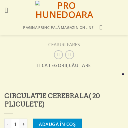
Skip
to
content
PAGINA PRINCIPALĂ MAGAZIN ONLINE
CEAIURI FARES
CATEGORII,CĂUTARE
CIRCULATIE CEREBRALA( 20
PLICULETE)
Cantitate CIRCULATIE CEREBRALA( 20 PLICULETE)
ADAUGĂ ÎN COȘ