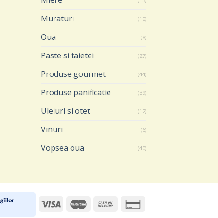
Miere
(15)
ADAUGĂ ÎN COȘ
ADAUGĂ ÎN COȘ
Muraturi
(10)
Oua
(8)
Paste si taietei
(27)
Produse gourmet
(44)
Produse panificatie
(39)
Uleiuri si otet
(12)
Vinuri
(6)
Vopsea oua
(40)