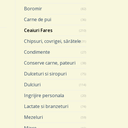
Boromir
(82)
Carne de pui
(36)
Ceaiuri Fares
(210)
Chipsuri, covrigei, sărătele
(31)
Condimente
(27)
Conserve carne, pateuri
(38)
Dulceturi si siropuri
(75)
Dulciuri
(114)
Ingrijire personala
(20)
Lactate si branzeturi
(74)
CEAIURI FARES
CEAIURI FARES
Mezeluri
CIRCULATIE CEREBRALA(
LEMN DULCE
(59)
20 PLICULETE)