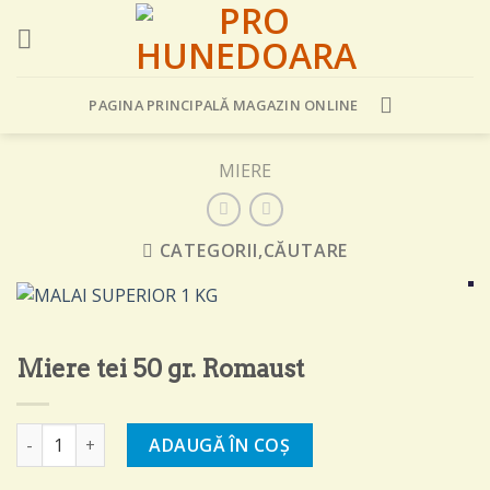
Skip
to
content
PAGINA PRINCIPALĂ MAGAZIN ONLINE
MIERE
CATEGORII,CĂUTARE
Miere tei 50 gr. Romaust
Cantitate Miere tei 50 gr. Romaust
ADAUGĂ ÎN COȘ