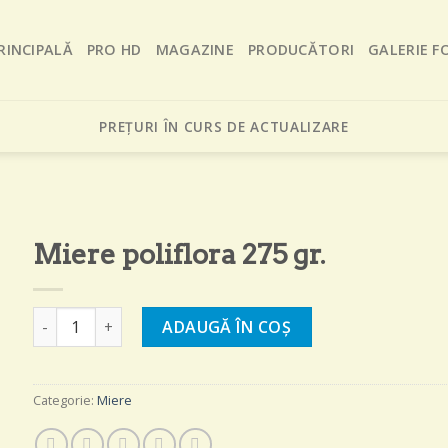
RINCIPALĂ
PRO HD
MAGAZINE
PRODUCĂTORI
GALERIE F
PREȚURI ÎN CURS DE ACTUALIZARE
Miere poliflora 275 gr.
Cantitate Miere poliflora 275 gr.
ADAUGĂ ÎN COȘ
Categorie:
Miere