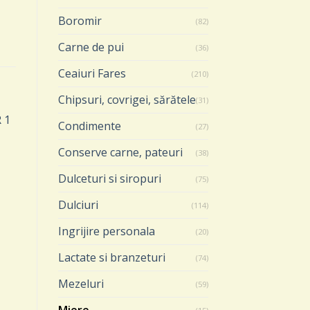
Boromir
(82)
Carne de pui
(36)
Ceaiuri Fares
(210)
Chipsuri, covrigei, sărătele
(31)
Condimente
(27)
Conserve carne, pateuri
(38)
MIERE
MIERE
Miere poliflora 950 gr.
Miere mana 500 gr.
Dulceturi si siropuri
(75)
ADAUGĂ ÎN COȘ
ADAUGĂ ÎN COȘ
Dulciuri
(114)
Ingrijire personala
(20)
Lactate si branzeturi
(74)
Mezeluri
(59)