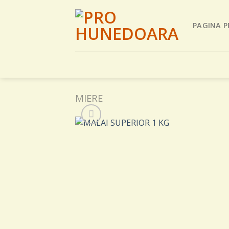
Skip
to
PAGINA P
content
MIERE