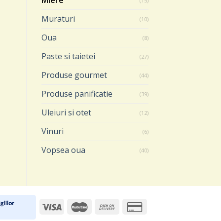
Miere
(15)
Muraturi
(10)
Oua
(8)
Paste si taietei
(27)
Produse gourmet
(44)
Produse panificatie
(39)
Uleiuri si otet
(12)
Vinuri
(6)
Vopsea oua
(40)