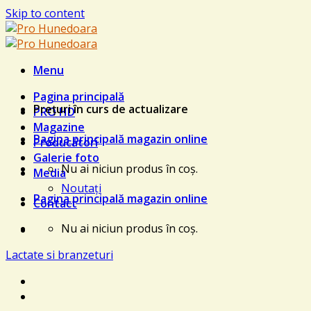
Skip to content
Menu
Pagina principală
Prețuri în curs de actualizare
PRO HD
Magazine
Pagina principală magazin online
Producători
Galerie foto
Nu ai niciun produs în coș.
Media
Noutați
Pagina principală magazin online
Contact
Nu ai niciun produs în coș.
Lactate si branzeturi