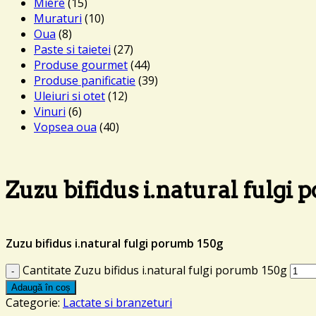
Miere
(15)
Muraturi
(10)
Oua
(8)
Paste si taietei
(27)
Produse gourmet
(44)
Produse panificatie
(39)
Uleiuri si otet
(12)
Vinuri
(6)
Vopsea oua
(40)
Zuzu bifidus i.natural fulgi
Zuzu bifidus i.natural fulgi porumb 150g
Cantitate Zuzu bifidus i.natural fulgi porumb 150g
Adaugă în coș
Categorie:
Lactate si branzeturi