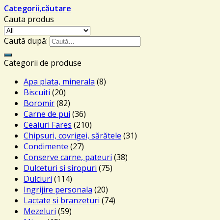
Categorii,căutare
Cauta produs
Caută după:
Categorii de produse
Apa plata, minerala
(8)
Biscuiti
(20)
Boromir
(82)
Carne de pui
(36)
Ceaiuri Fares
(210)
Chipsuri, covrigei, sărătele
(31)
Condimente
(27)
Conserve carne, pateuri
(38)
Dulceturi si siropuri
(75)
Dulciuri
(114)
Ingrijire personala
(20)
Lactate si branzeturi
(74)
Mezeluri
(59)