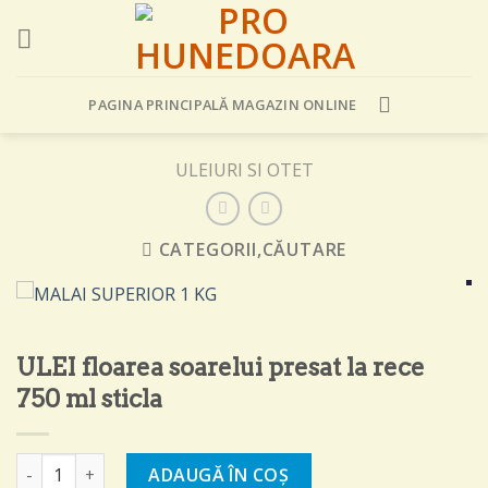
Skip
to
content
PAGINA PRINCIPALĂ MAGAZIN ONLINE
ULEIURI SI OTET
CATEGORII,CĂUTARE
ULEI floarea soarelui presat la rece
750 ml sticla
Cantitate ULEI floarea soarelui presat la rece 750 ml sticla
ADAUGĂ ÎN COȘ