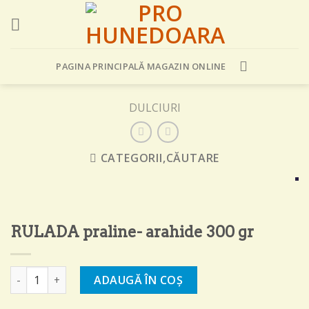
Skip
to
content
PAGINA PRINCIPALĂ MAGAZIN ONLINE
DULCIURI
CATEGORII,CĂUTARE
RULADA praline- arahide 300 gr
Cantitate RULADA praline- arahide 300 gr
ADAUGĂ ÎN COȘ