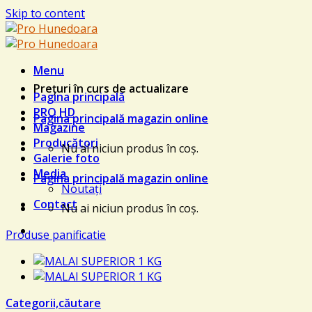
Skip to content
Menu
Prețuri în curs de actualizare
Pagina principală
PRO HD
Pagina principală magazin online
Magazine
Producători
Nu ai niciun produs în coș.
Galerie foto
Media
Pagina principală magazin online
Noutați
Contact
Nu ai niciun produs în coș.
Produse panificatie
Categorii,căutare