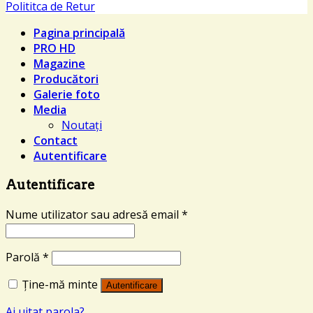
Polititca de Retur
Pagina principală
PRO HD
Magazine
Producători
Galerie foto
Media
Noutați
Contact
Autentificare
Autentificare
Nume utilizator sau adresă email
*
Parolă
*
Ține-mă minte
Autentificare
Ai uitat parola?