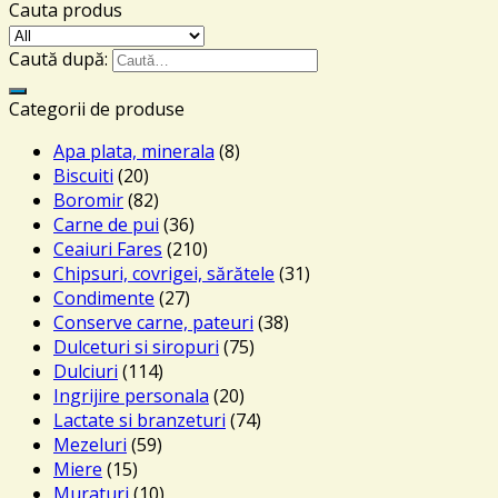
Cauta produs
Caută după:
Categorii de produse
Apa plata, minerala
(8)
Biscuiti
(20)
Boromir
(82)
Carne de pui
(36)
Ceaiuri Fares
(210)
Chipsuri, covrigei, sărătele
(31)
Condimente
(27)
Conserve carne, pateuri
(38)
Dulceturi si siropuri
(75)
Dulciuri
(114)
Ingrijire personala
(20)
Lactate si branzeturi
(74)
Mezeluri
(59)
Miere
(15)
Muraturi
(10)