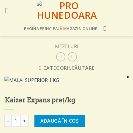
Skip
to
content
PAGINA PRINCIPALĂ MAGAZIN ONLINE
MEZELURI
CATEGORII,CĂUTARE
Kaizer Expans preț/kg
Cantitate Kaizer Expans preț/kg
ADAUGĂ ÎN COȘ