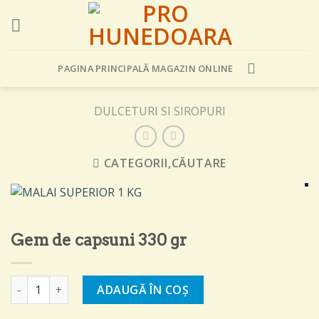
Skip
to
content
PAGINA PRINCIPALĂ MAGAZIN ONLINE
DULCETURI SI SIROPURI
CATEGORII,CĂUTARE
Gem de capsuni 330 gr
Cantitate Gem de capsuni 330 gr
ADAUGĂ ÎN COȘ