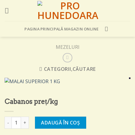
Skip
to
content
PAGINA PRINCIPALĂ MAGAZIN ONLINE
MEZELURI
CATEGORII,CĂUTARE
Cabanos preț/kg
Cantitate Cabanos preț/kg
ADAUGĂ ÎN COȘ