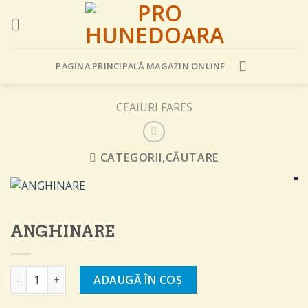
Skip
to
content
PAGINA PRINCIPALĂ MAGAZIN ONLINE
CEAIURI FARES
CATEGORII,CĂUTARE
ANGHINARE
Cantitate ANGHINARE
ADAUGĂ ÎN COȘ