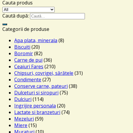
Cauta produs
Caută după:
Categorii de produse
Apa plata, minerala
(8)
Biscuiti
(20)
Boromir
(82)
Carne de pui
(36)
Ceaiuri Fares
(210)
Chipsuri, covrigei, sărătele
(31)
Condimente
(27)
Conserve carne, pateuri
(38)
Dulceturi si siropuri
(75)
Dulciuri
(114)
Ingrijire personala
(20)
Lactate si branzeturi
(74)
Mezeluri
(59)
Miere
(15)
Muraturi
(10)