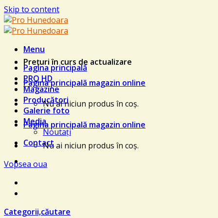
Skip to content
Menu
Prețuri în curs de actualizare
Pagina principală
PRO HD
Pagina principală magazin online
Magazine
Producători
Nu ai niciun produs în coș.
Galerie foto
Media
Pagina principală magazin online
Noutați
Contact
Nu ai niciun produs în coș.
Vopsea oua
Categorii,căutare