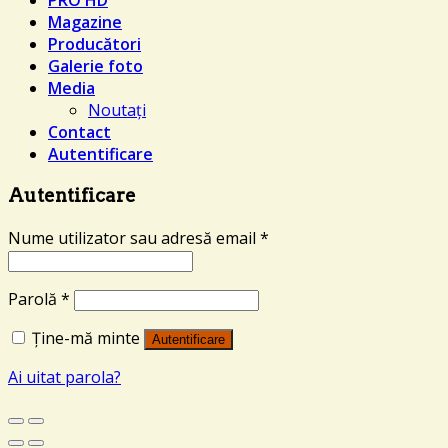
PRO HD
Magazine
Producători
Galerie foto
Media
Noutați
Contact
Autentificare
Autentificare
Nume utilizator sau adresă email
*
Parolă
*
Ține-mă minte
Autentificare
Ai uitat parola?