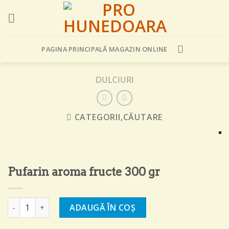
Skip
to
content
PAGINA PRINCIPALĂ MAGAZIN ONLINE
DULCIURI
CATEGORII,CĂUTARE
Pufarin aroma fructe 300 gr
Cantitate Pufarin aroma fructe 300 gr
ADAUGĂ ÎN COȘ