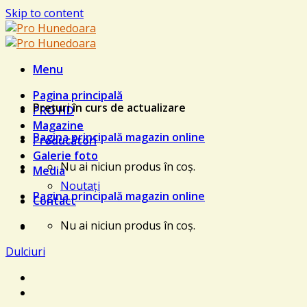
Skip to content
Menu
Pagina principală
Prețuri în curs de actualizare
PRO HD
Magazine
Pagina principală magazin online
Producători
Galerie foto
Nu ai niciun produs în coș.
Media
Noutați
Pagina principală magazin online
Contact
Nu ai niciun produs în coș.
Dulciuri