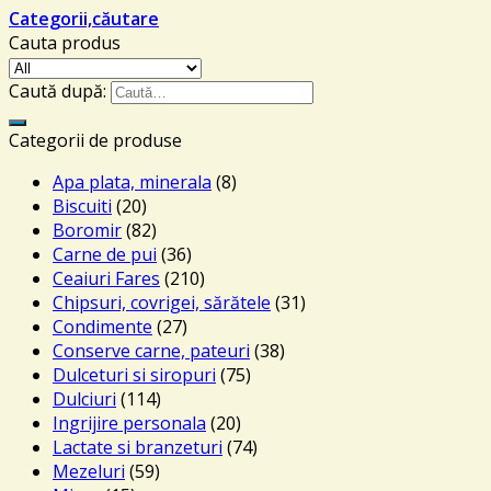
Categorii,căutare
Cauta produs
Caută după:
Categorii de produse
Apa plata, minerala
(8)
Biscuiti
(20)
Boromir
(82)
Carne de pui
(36)
Ceaiuri Fares
(210)
Chipsuri, covrigei, sărătele
(31)
Condimente
(27)
Conserve carne, pateuri
(38)
Dulceturi si siropuri
(75)
Dulciuri
(114)
Ingrijire personala
(20)
Lactate si branzeturi
(74)
Mezeluri
(59)