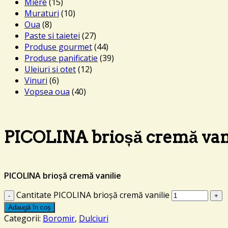
Miere
(15)
Muraturi
(10)
Oua
(8)
Paste si taietei
(27)
Produse gourmet
(44)
Produse panificatie
(39)
Uleiuri si otet
(12)
Vinuri
(6)
Vopsea oua
(40)
PICOLINA brioșă cremă van
PICOLINA brioșă cremă vanilie
Cantitate PICOLINA brioșă cremă vanilie
Adaugă în coș
Categorii:
Boromir
,
Dulciuri