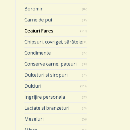
Boromir
(82)
Carne de pui
(36)
Ceaiuri Fares
(210)
Chipsuri, covrigei, sărătele
(31)
Condimente
(27)
Conserve carne, pateuri
(38)
Dulceturi si siropuri
(75)
Dulciuri
(114)
Ingrijire personala
(20)
Lactate si branzeturi
(74)
CEAIURI FARES
CEAIURI FARES
Mezeluri
GALBENELE SI PROPOLIS,
DIGESTIV( 20 PLICULETE)
(59)
crema