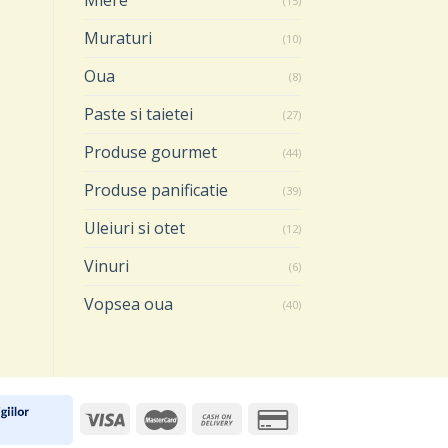
Miere
(15)
ADAUGĂ ÎN COȘ
ADAUGĂ ÎN COȘ
Muraturi
(10)
Oua
(8)
Paste si taietei
(27)
Produse gourmet
(44)
Produse panificatie
(39)
Uleiuri si otet
(12)
Vinuri
(6)
Vopsea oua
(40)