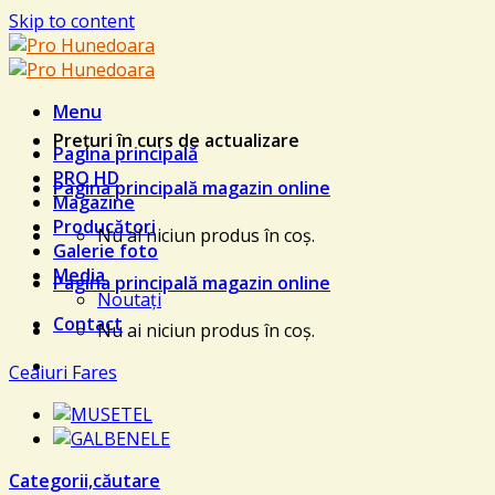
Skip to content
Menu
Prețuri în curs de actualizare
Pagina principală
PRO HD
Pagina principală magazin online
Magazine
Producători
Nu ai niciun produs în coș.
Galerie foto
Media
Pagina principală magazin online
Noutați
Contact
Nu ai niciun produs în coș.
Ceaiuri Fares
Categorii,căutare