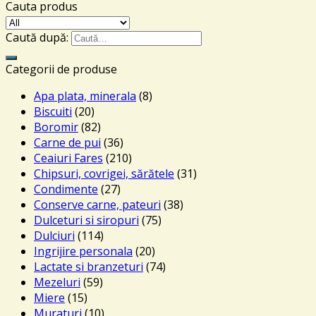
Cauta produs
Caută după:
Categorii de produse
Apa plata, minerala
(8)
Biscuiti
(20)
Boromir
(82)
Carne de pui
(36)
Ceaiuri Fares
(210)
Chipsuri, covrigei, sărătele
(31)
Condimente
(27)
Conserve carne, pateuri
(38)
Dulceturi si siropuri
(75)
Dulciuri
(114)
Ingrijire personala
(20)
Lactate si branzeturi
(74)
Mezeluri
(59)
Miere
(15)
Muraturi
(10)