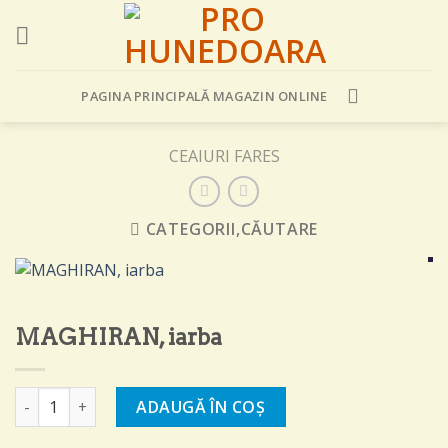
Skip
to
content
PAGINA PRINCIPALĂ MAGAZIN ONLINE
CEAIURI FARES
CATEGORII,CĂUTARE
MAGHIRAN, iarba
Cantitate MAGHIRAN, iarba
ADAUGĂ ÎN COȘ