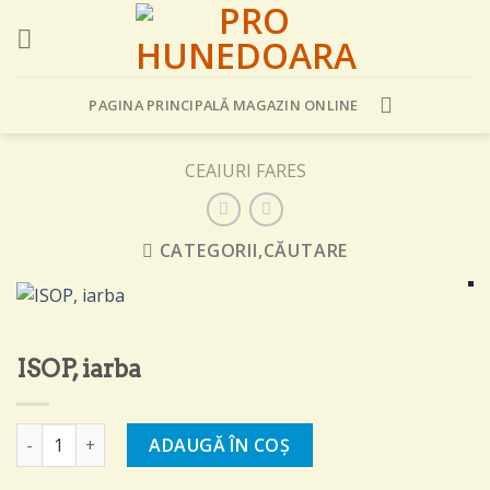
Skip
to
content
PAGINA PRINCIPALĂ MAGAZIN ONLINE
CEAIURI FARES
CATEGORII,CĂUTARE
ISOP, iarba
Cantitate ISOP, iarba
ADAUGĂ ÎN COȘ