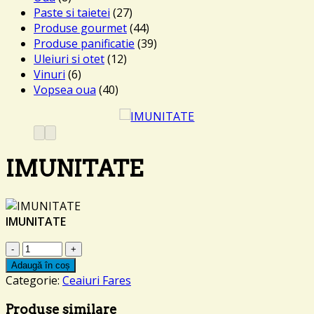
Paste si taietei
(27)
Produse gourmet
(44)
Produse panificatie
(39)
Uleiuri si otet
(12)
Vinuri
(6)
Vopsea oua
(40)
IMUNITATE
IMUNITATE
Cantitate
IMUNITATE
Adaugă în coș
Categorie:
Ceaiuri Fares
Produse similare