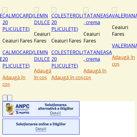
Ceaiuri
Ceaiuri
Ceaiuri
Fares
Ceaiuri Fares
Fares
Ceaiuri Fares
Fares
VALERIAN
CALMOCARD(
LEMN
COLESTEROL(
TATANEASA
Adaugă în
E
20
DULCE
20
, crema
coș
PLICULETE)
PLICULEȚE)
Adaugă
Adaugă în
Adaugă în
în coș
Adaugă în coș
coș
coș