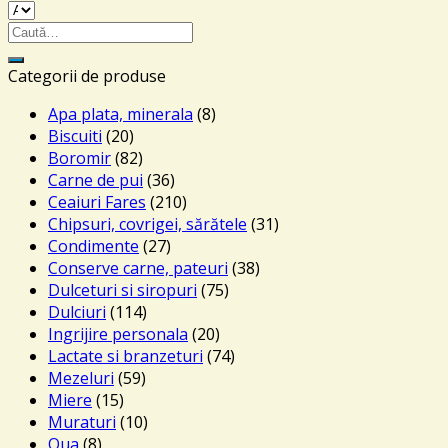
Caută
după:
Categorii de produse
Apa plata, minerala
(8)
Biscuiti
(20)
Boromir
(82)
Carne de pui
(36)
Ceaiuri Fares
(210)
Chipsuri, covrigei, sărătele
(31)
Condimente
(27)
Conserve carne, pateuri
(38)
Dulceturi si siropuri
(75)
Dulciuri
(114)
Ingrijire personala
(20)
Lactate si branzeturi
(74)
Mezeluri
(59)
Miere
(15)
Muraturi
(10)
Oua
(8)