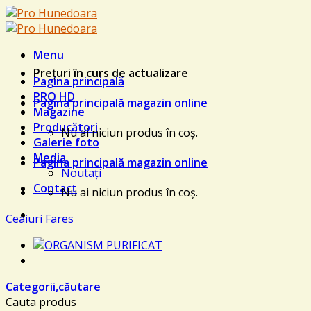
Skip
to
content
Menu
Prețuri în curs de actualizare
Pagina principală
PRO HD
Pagina principală magazin online
Magazine
Producători
Nu ai niciun produs în coș.
Galerie foto
Media
Pagina principală magazin online
Noutați
Contact
Nu ai niciun produs în coș.
Ceaiuri Fares
Categorii,căutare
Cauta produs